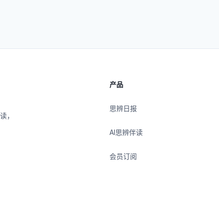
产品
思辨日报
伴读，
AI思辨伴读
会员订阅