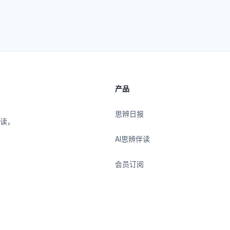
产品
思辨日报
伴读，
AI思辨伴读
会员订阅