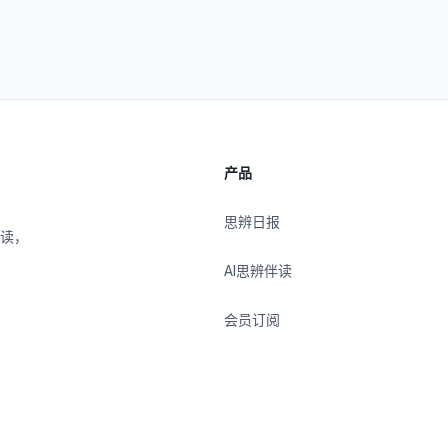
产品
思辨日报
伴读，
AI思辨伴读
会员订阅