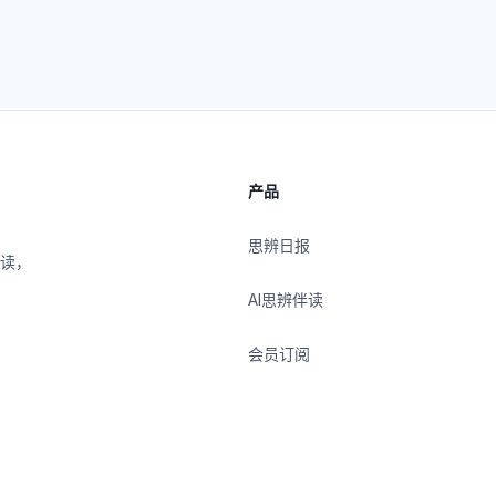
产品
思辨日报
伴读，
AI思辨伴读
会员订阅